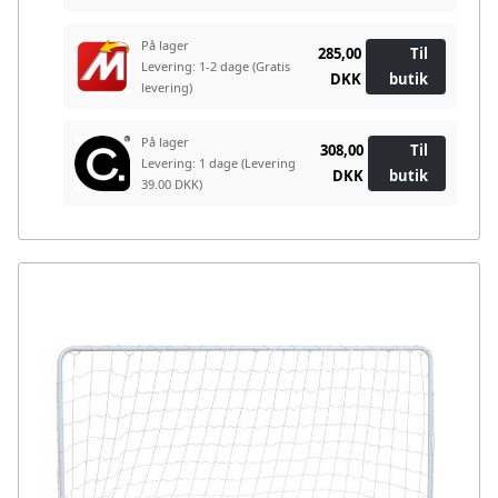
På lager
285,00
Til
Levering: 1-2 dage
(Gratis
DKK
butik
levering)
På lager
308,00
Til
Levering: 1 dage
(Levering
DKK
butik
39.00 DKK)