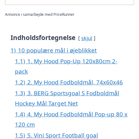
Annonce i samarbejde med PriceRunner
Indholdsfortegnelse
skjul
1)
10 populære mål i øjeblikket
1.1)
1. My Hood Pop-Up 120x80cm 2-
pack
1.2)
2. My Hood Fodboldmål, 74x60x46
1.3)
3. BERG Sportsgoal S Fodboldmål
Hockey Mål Target Net
1.4)
4. My Hood Fodboldmål Pop-up 80 x
120 cm
1.5)
5. Vini Sport Football goal