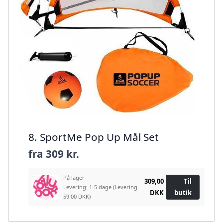
8. SportMe Pop Up Mål Set
fra
309 kr.
På lager
309,00
Til
Levering: 1-5 dage
(Levering
DKK
butik
59.00 DKK)