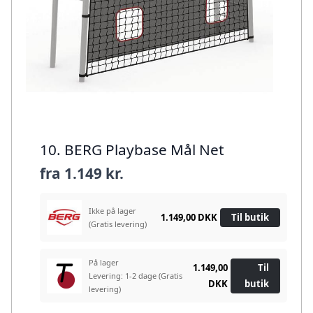
10. BERG Playbase Mål Net
fra
1.149 kr.
Ikke på lager
1.149,00 DKK
Til butik
(Gratis levering)
På lager
1.149,00
Til
Levering: 1-2 dage
(Gratis
DKK
butik
levering)