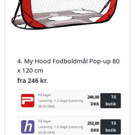
4. My Hood Fodboldmål Pop-up 80
x 120 cm
fra
246 kr.
På lager
246,00
Til
Levering: 1-2 dage
(Levering
DKK
butik
39.00 DKK)
På lager
252,00
Til
Levering: 1-2 dage
(Levering
DKK
butik
33.00 DKK)