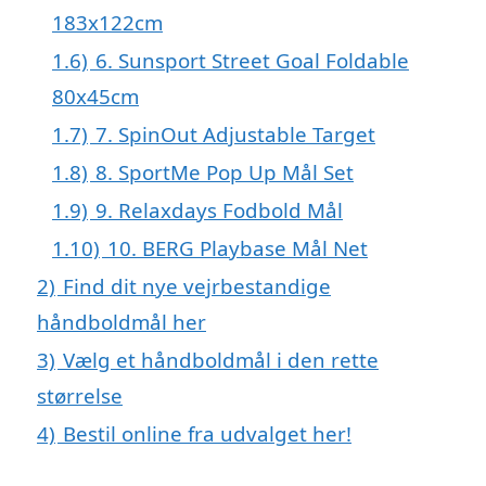
183x122cm
1.6)
6. Sunsport Street Goal Foldable
80x45cm
1.7)
7. SpinOut Adjustable Target
1.8)
8. SportMe Pop Up Mål Set
1.9)
9. Relaxdays Fodbold Mål
1.10)
10. BERG Playbase Mål Net
2)
Find dit nye vejrbestandige
håndboldmål her
3)
Vælg et håndboldmål i den rette
størrelse
4)
Bestil online fra udvalget her!