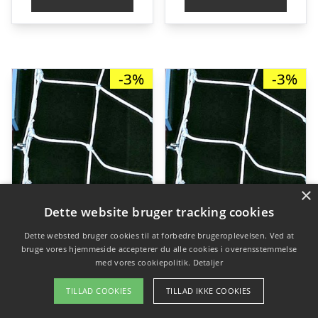
kr. 1.589,00.
kr. 1.497,00.
kr. 1.397,00.
kr
-3%
-3%
×
Dette website bruger tracking cookies
Dette websted bruger cookies til at forbedre brugeroplevelsen. Ved at
bruge vores hjemmeside accepterer du alle cookies i overensstemmelse
med vores cookiepolitik.
Detaljer
TILLAD COOKIES
TILLAD IKKE COOKIES
Net til klub-håndboldmål 300 cm (B) x 200 cm (H) og dybde v/gulv/græs 200cm & dybde i top 80 cm
Net til klub-håndboldmål 300 cm (B) x 200 cm (H) og dybde v/gulv/græs 200cm & dybde i top 100 cm
Den
Den
Den
De
kr.
649,00
kr.
629,00
kr.
649,00
kr.
629,00