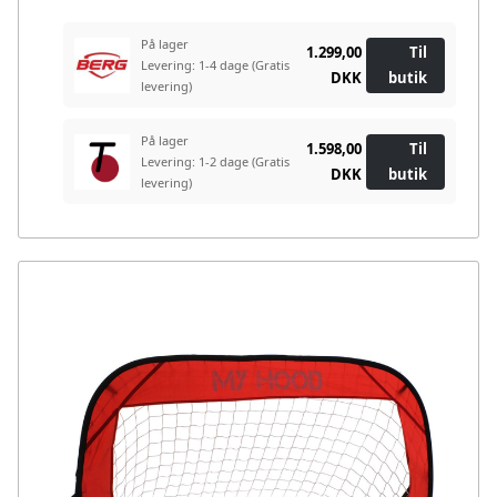
På lager
1.299,00
Til
Levering: 1-4 dage
(Gratis
DKK
butik
levering)
På lager
1.598,00
Til
Levering: 1-2 dage
(Gratis
DKK
butik
levering)