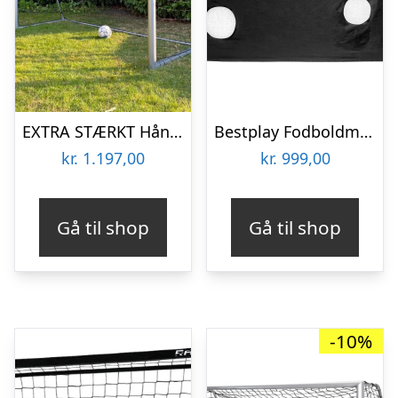
EXTRA STÆRKT Håndboldmål 300 x 200 – FRI FRAGT – Galv. STÅL & GRÅ pulverlakering – HURTIG LEVERING
Bestplay Fodboldmål/håndboldmål 240x160cm
kr.
1.197,00
kr.
999,00
Gå til shop
Gå til shop
-10%