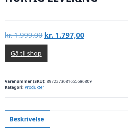
Den
Den
kr.
1.999,00
kr.
1.797,00
oprindelige
aktuelle
pris
pris
Gå til shop
var:
er:
kr. 1.999,00.
kr. 1.797,00.
Varenummer (SKU):
8972373081655686809
Kategori:
Produkter
Beskrivelse