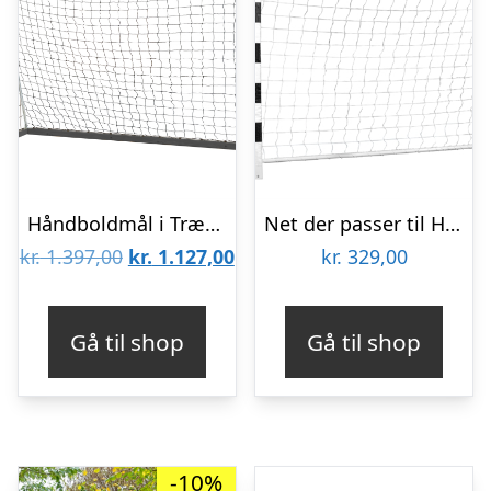
Håndboldmål i Træ/Stål SORT 300×200 – FRI FRAGT – Stærkt og stabilt – HURTIG LEVERING
Net der passer til Håndboldmål i STÅL 300 cm x 200 cm – HURTIG LEVERING
Den
Den
kr.
1.397,00
kr.
1.127,00
kr.
329,00
oprindelige
aktuelle
pris
pris
Gå til shop
Gå til shop
var:
er:
kr. 1.397,00.
kr. 1.127,00.
-10%